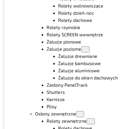
Rolety wolnowiszące
Rolety dzień-noc
Rolety dachowe
Rolety rzymskie
Rolety SCREEN wewnętrze
Żaluzje pionowe
Żaluzje poziome
Żaluzje drewniane
Żaluzje bambusowe
Żaluzje aluminiowe
Żaluzje do okien dachowych
Zasłony PanelTrack
Shutters
Karnisze
Plisy
Osłony zewnętrzne
Rolety zewnętrzne
Rolety dachowe