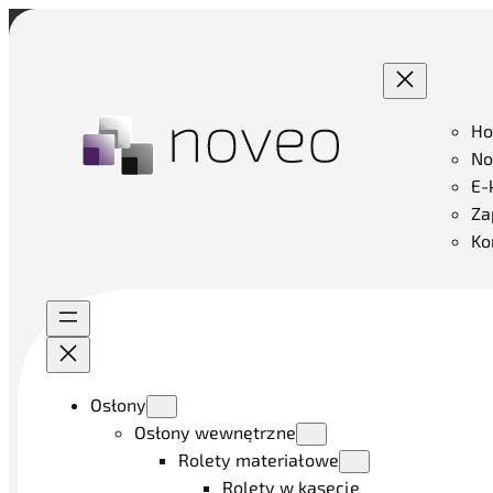
H
No
E-
Za
Ko
Osłony
Osłony wewnętrzne
Rolety materiałowe
Rolety w kasecie